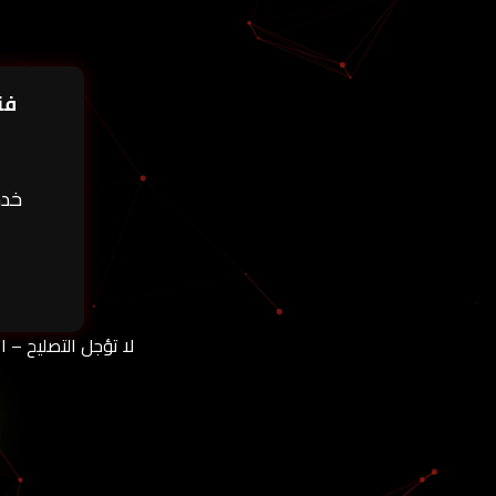
فن
خد
لا تؤجل التصليح – ا