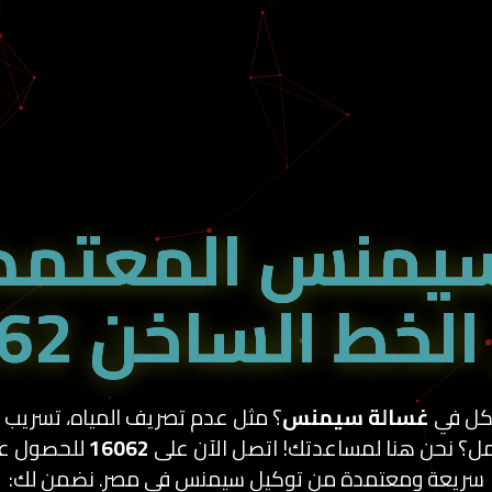
يمنس المعتمدة
الخط الساخن 16062
كل في
غسالة سيمنس
؟ مثل عدم تصريف المياه، تسريب ا
مل؟ نحن هنا لمساعدتك! اتصل الآن على
16062
للحصول عل
سريعة ومعتمدة من توكيل سيمنس في مصر. نضمن لك: